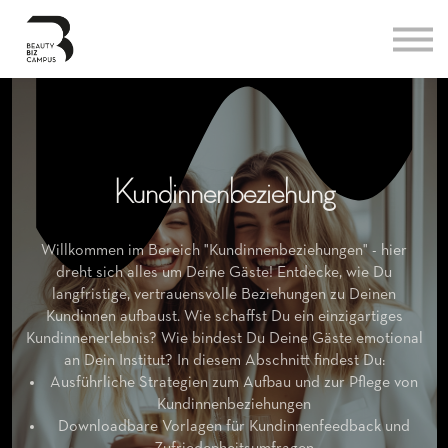
Alles für deinen Erfolg
Kontakt
Einloggen
Registrieren
Kundinnenbeziehung
Willkommen im Bereich "Kundinnenbeziehungen" - hier
dreht sich alles um Deine Gäste! Entdecke, wie Du
langfristige, vertrauensvolle Beziehungen zu Deinen
Kundinnen aufbaust. Wie schaffst Du ein einzigartiges
Kundinnenerlebnis? Wie bindest Du Deine Gäste emotional
an Dein Institut? In diesem Abschnitt findest Du:
Ausführliche Strategien zum Aufbau und zur Pflege von
Kundinnenbeziehungen
Downloadbare Vorlagen für Kundinnenfeedback und