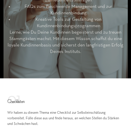
Zufriedenheitsumfragen
FAQs zum Beschwerde Management und zur
Kundinnenbindung
Kreative Tools zur Gestaltung von
Kundinnenbindungsprogrammen
Lerne, wie Du Deine Kundinnen begeisterst und zu treuen
Stammgästen machst. Mit diesem Wissen schaffst du eine
loyale Kundinnenbasis und sicherst den langfristigen Erfolg
Deines Instituts.
01
Checklisten
Wir haben zu diesem Thema eine Checklist zur Selbsteinschätzung
vorbereitet. Fülle diese aus und finde heraus, an welchen Stellen du Stärken
und Schwächen hast.